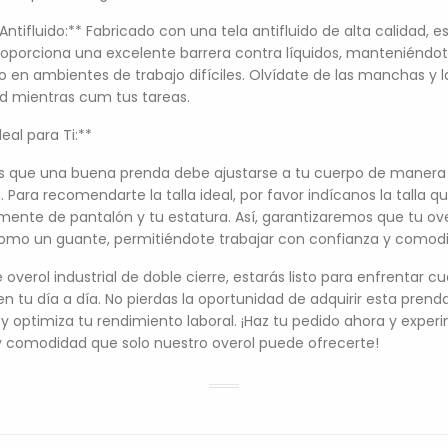
Antifluido:** Fabricado con una tela antifluido de alta calidad, e
roporciona una excelente barrera contra líquidos, manteniéndo
o en ambientes de trabajo difíciles. Olvídate de las manchas y l
 mientras cum tus tareas.
deal para Ti:**
 que una buena prenda debe ajustarse a tu cuerpo de manera
. Para recomendarte la talla ideal, por favor indícanos la talla q
mente de pantalón y tu estatura. Así, garantizaremos que tu ove
mo un guante, permitiéndote trabajar con confianza y comod
overol industrial de doble cierre, estarás listo para enfrentar cu
en tu día a día. No pierdas la oportunidad de adquirir esta prend
 y optimiza tu rendimiento laboral. ¡Haz tu pedido ahora y exper
y comodidad que solo nuestro overol puede ofrecerte!