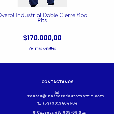
verol Industrial Doble Cierre tipo
Su
Pits
$170.000,00
Ver más detalles
CONTÁCTANOS
ventas@inatcoredautomotriz.com
(57) 3017404604
Carrera 68i #35-08 Sur