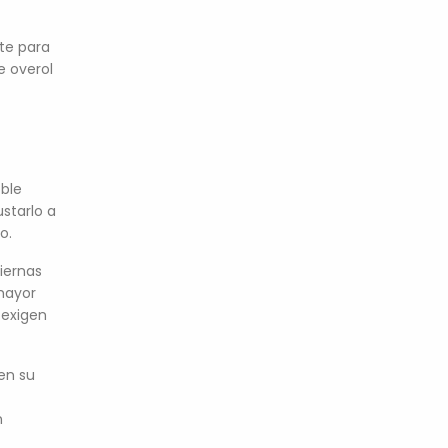
te para
e overol
oble
ustarlo a
o.
piernas
mayor
 exigen
 en su
n