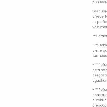
nullOvero
Descubre
ofrecert
es perfe
vestimen
**Caract
- **Dobl
cierre q
tus nece
- **Refue
está ref
desgaste
agachars
- **Refo
construc
durabili
preocupa