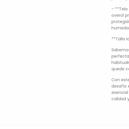
- **Tela 
overol p
protegid
humedad
**Talla I
Sabemos
perfecta
habitual
quede co
Con este 
desafío 
esencial
calidad 