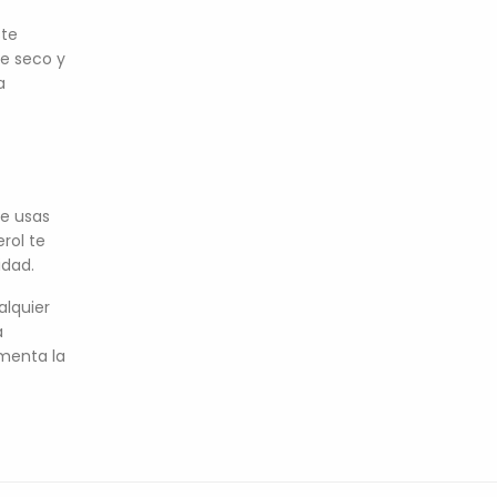
ste
te seco y
a
ue usas
rol te
idad.
alquier
a
imenta la