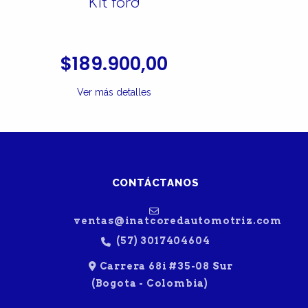
Kit ford
$189.900,00
Ver más detalles
CONTÁCTANOS
ventas@inatcoredautomotriz.com
(57) 3017404604
Carrera 68i #35-08 Sur
(Bogota - Colombia)