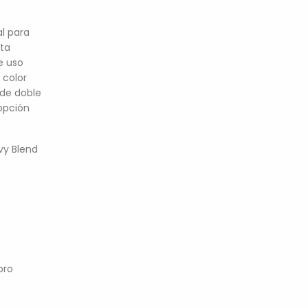
al para
eta
e uso
 color
 de doble
 opción
vy Blend
pro