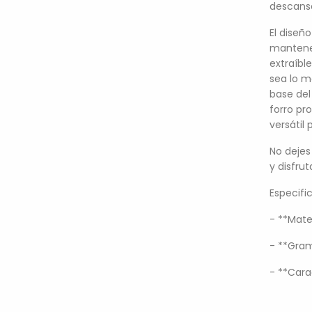
descans
El diseñ
mantener
extraíbl
sea lo m
base del
forro pr
versátil
No dejes
y disfru
Especifi
- **Mate
- **Gram
- **Carac