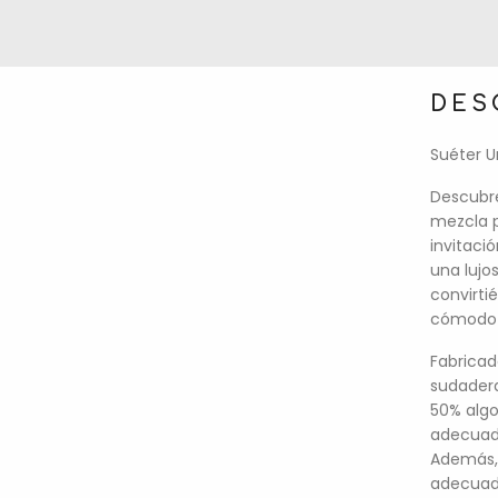
DES
Suéter U
Descubre
mezcla p
invitaci
una lujo
convirti
cómodo 
Fabricad
sudadera
50% algo
adecuada
Además, 
adecuad