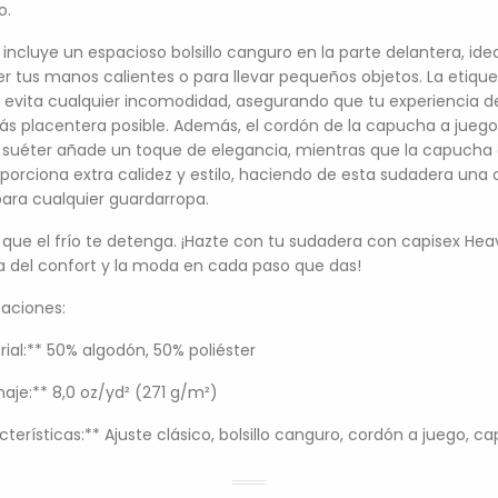
o.
o incluye un espacioso bolsillo canguro en la parte delantera, ide
 tus manos calientes o para llevar pequeños objetos. La etiqu
e evita cualquier incomodidad, asegurando que tu experiencia d
ás placentera posible. Además, el cordón de la capucha a juego
 suéter añade un toque de elegancia, mientras que la capucha
oporciona extra calidez y estilo, haciendo de esta sudadera una
 para cualquier guardarropa.
 que el frío te detenga. ¡Hazte con tu sudadera con capisex Hea
ta del confort y la moda en cada paso que das!
caciones:
rial:** 50% algodón, 50% poliéster
aje:** 8,0 oz/yd² (271 g/m²)
terísticas:** Ajuste clásico, bolsillo canguro, cordón a juego, ca