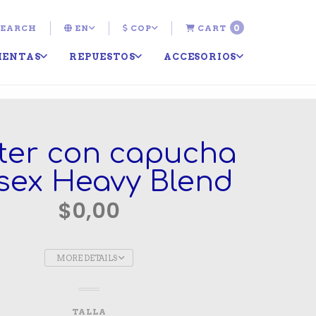
0
EARCH
EN
COP
CART
IENTAS
REPUESTOS
ACCESORIOS
ter con capucha
sex Heavy Blend
$0,00
MORE DETAILS
TALLA