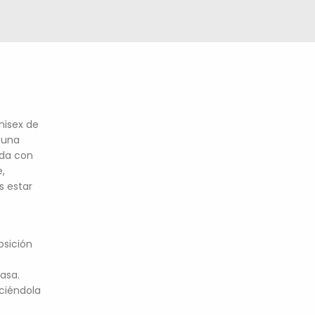
nisex de
 una
ada con
e,
s estar
osición
asa.
aciéndola