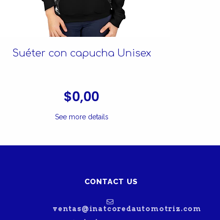
Suéter con capucha Unisex
Su
$0,00
See more details
CONTACT US
ventas@inatcoredautomotriz.com