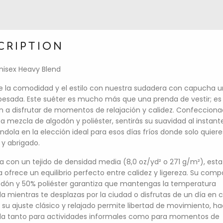
CRIPTION
nisex Heavy Blend
 la comodidad y el estilo con nuestra sudadera con capucha u
esada. Este suéter es mucho más que una prenda de vestir; es
ón a disfrutar de momentos de relajación y calidez. Confeccion
sa mezcla de algodón y poliéster, sentirás su suavidad al instant
éndola en la elección ideal para esos días fríos donde solo quiere
y abrigado.
a con un tejido de densidad media (8,0 oz/yd² o 271 g/m²), esta
 ofrece un equilibrio perfecto entre calidez y ligereza. Su comp
dón y 50% poliéster garantiza que mantengas la temperatura
 mientras te desplazas por la ciudad o disfrutas de un día en c
su ajuste clásico y relajado permite libertad de movimiento, h
a tanto para actividades informales como para momentos de