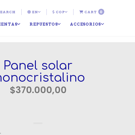
0
EARCH
EN
COP
CART
IENTAS
REPUESTOS
ACCESORIOS
Panel solar
onocristalino
$370.000,00