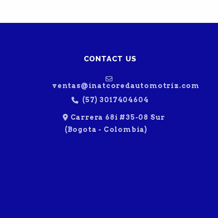
CONTACT US
ventas@inatcoredautomotriz.com
(57) 3017404604
Carrera 68i #35-08 Sur
(Bogota - Colombia)