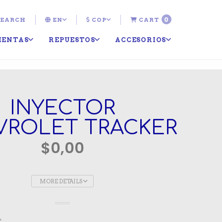
0
EARCH
EN
COP
CART
IENTAS
REPUESTOS
ACCESORIOS
INYECTOR
VROLET TRACKER
$0,00
MORE DETAILS