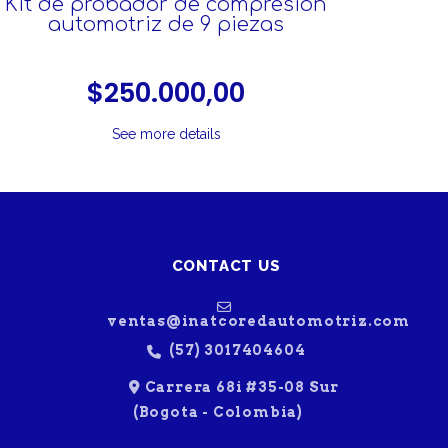
Kit de probador de compresión
MU
automotriz de 9 piezas
$250.000,00
See more details
CONTACT US
ventas@inatcoredautomotriz.com
(57) 3017404604
Carrera 68i #35-08 Sur
(Bogota - Colombia)